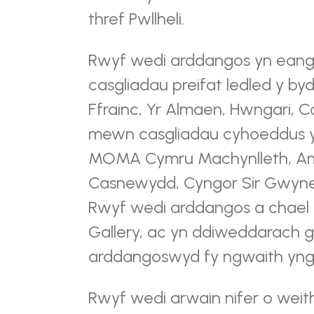
thref Pwllheli.
Rwyf wedi arddangos yn eang
casgliadau preifat ledled y b
Ffrainc, Yr Almaen, Hwngari, 
mewn casgliadau cyhoeddus yn
MOMA Cymru Machynlleth, Amg
Casnewydd, Cyngor Sir Gwyned
Rwyf wedi arddangos a chael f
Gallery, ac yn ddiweddarach g
arddangoswyd fy ngwaith yng 
Rwyf wedi arwain nifer o weit