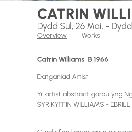
CATRIN WILL
Dydd Sul, 26 Mai, - Dydd
Overview
Works
Catrin Williams B.1966
Datganiad Artist:
Yr artist abstract gorau yng N
SYR KYFFIN WILLIAMS - EBRILL
Gwelir fod llawer iawn o’r pae