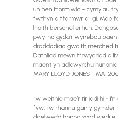
un hen fformiwla - cymylau tr
fwthyn a ffermwr a’i gi. Mae fe
hiaith bersonol ei hun. Dangosa
pwytho gyda’r wynebau paenti
draddodiad gwaith merched tra 
Dathliad mewn ffrwydriad o li
maent yn adlewyrchu hunaniaet
MARY LLOYD JONES - MAI 20
I’w weithio mae’r tir iddi hi - i’
fyw, i’w rhannu gan y gymdeit
ddelwedd honno sydd wedi ei 