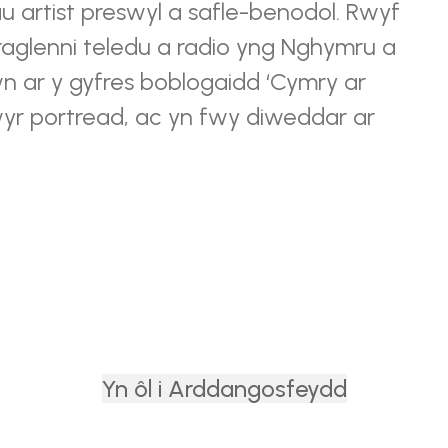
u artist preswyl a safle-benodol. Rwyf
glenni teledu a radio yng Nghymru a
wn ar y gyfres boblogaidd ‘Cymry ar
wyr portread, ac yn fwy diweddar ar
Yn ôl i Arddangosfeydd