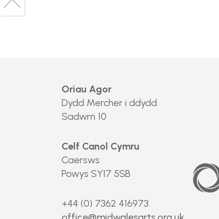
Back
top
to
top
Oriau Agor
Dydd Mercher i ddydd
Sadwrn 10
Celf Canol Cymru
Caersws
Arts
Council
Powys SY17 5SB
of
Wales
+44 (0) 7362 416973
office@midwalesarts.org.uk