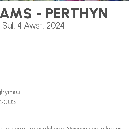
IAMS - PERTHYN
 Sul, 4 Awst, 2024
ghymru.
 2003
ntio sydd i’w weld yng Ngymru yn dilyn yr