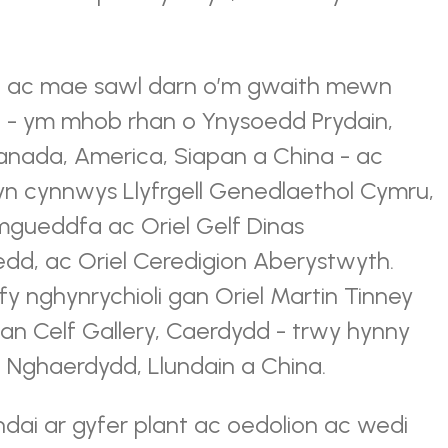
 ac mae sawl darn o’m gwaith mewn
yd - ym mhob rhan o Ynysoedd Prydain,
Canada, America, Siapan a China - ac
 cynnwys Llyfrgell Genedlaethol Cymru,
ueddfa ac Oriel Gelf Dinas
d, ac Oriel Ceredigion Aberystwyth.
y nghynrychioli gan Oriel Martin Tinney
an Celf Gallery, Caerdydd - trwy hynny
Nghaerdydd, Llundain a China.
hdai ar gyfer plant ac oedolion ac wedi