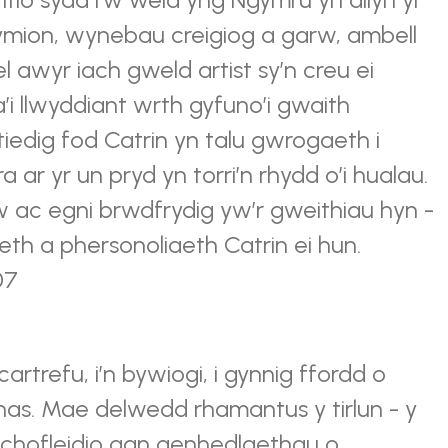
ymion, wynebau creigiog a garw, ambell
l awyr iach gweld artist sy’n creu ei
’i llwyddiant wrth gyfuno’i gwaith
edig fod Catrin yn talu gwrogaeth i
ar yr un pryd yn torri’n rhydd o’i hualau.
w ac egni brwdfrydig yw’r gweithiau hyn -
h a phersonoliaeth Catrin ei hun.
07
n cartrefu, i’n bywiogi, i gynnig ffordd o
has. Mae delwedd rhamantus y tirlun - y
chofleidio gan genhedlaethau o