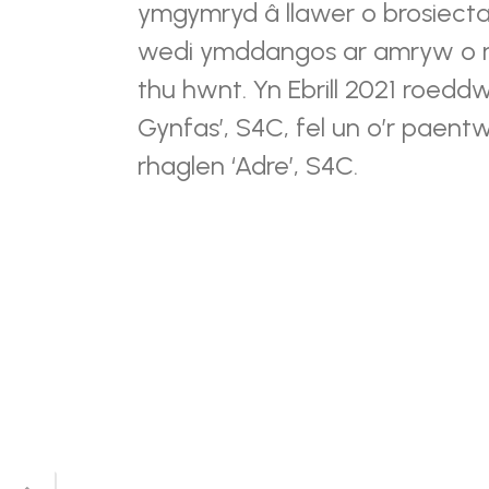
ymgymryd â llawer o brosiecta
wedi ymddangos ar amryw o ra
thu hwnt. Yn Ebrill 2021 roedd
Gynfas’, S4C, fel un o’r paent
rhaglen ‘Adre’, S4C.
Back
to