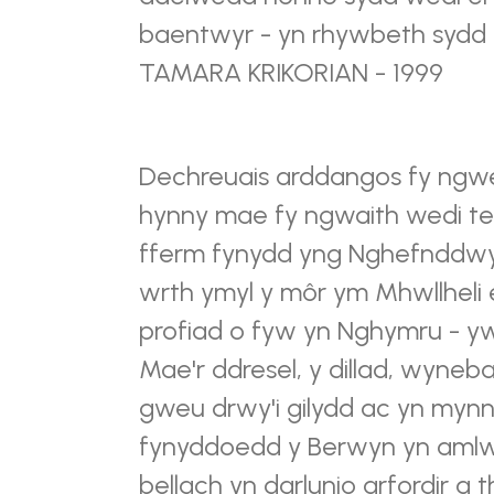
baentwyr - yn rhywbeth sydd t
TAMARA KRIKORIAN - 1999
Dechreuais arddangos fy ngwei
hynny mae fy ngwaith wedi te
fferm fynydd yng Nghefnddwys
wrth ymyl y môr ym Mhwllheli 
profiad o fyw yn Nghymru - yw
Mae'r ddresel, y dillad, wyneba
gweu drwy'i gilydd ac yn mynnu
fynyddoedd y Berwyn yn amlw
bellach yn darlunio arfordir a