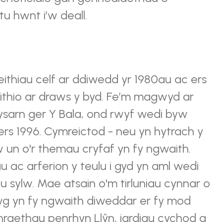
u hwnt i’w deall.
thiau celf ar ddiwedd yr 1980au ac ers
ithio ar draws y byd. Fe’m magwyd ar
arn ger Y Bala, ond rwyf wedi byw
ers 1996. Cymreictod - neu yn hytrach y
 un o'r themau cryfaf yn fy ngwaith.
u ac arferion y teulu i gyd yn aml wedi
 sylw. Mae atsain o'm tirluniau cynnar o
g yn fy ngwaith diweddar er fy mod
 thraethau penrhyn Llŷn, iardiau cychod a